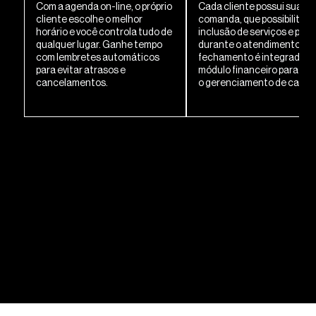
Com a agenda on-line, o próprio
Cada cliente possui sua pr
cliente escolhe o melhor
comanda, que possibilita a
horário e você controla tudo de
inclusão de serviços e pro
qualquer lugar. Ganhe tempo
durante o atendimento. O
com lembretes automáticos
fechamento é integrado a
para evitar atrasos e
módulo financeiro para agil
cancelamentos.
o gerenciamento de caixa.