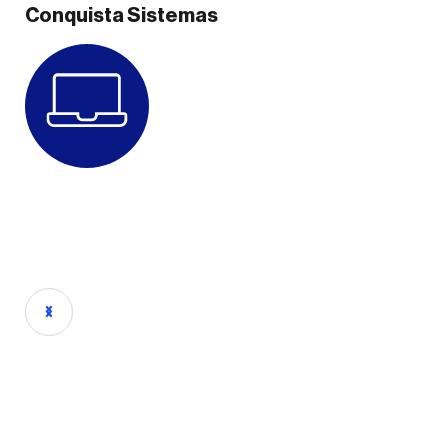
Conquista Sistemas
Dou
Adailton Reis