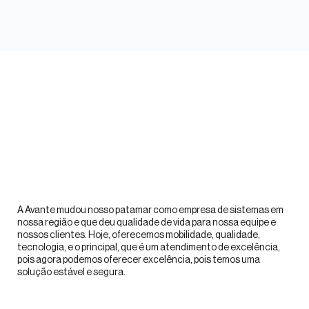
A Avante mudou nosso patamar como empresa de sistemas em
A p
nossa região e que deu qualidade de vida para nossa equipe e
for
nossos clientes. Hoje, oferecemos mobilidade, qualidade,
mom
tecnologia, e o principal, que é um atendimento de excelência,
abr
pois agora podemos oferecer excelência, pois temos uma
sid
solução estável e segura.
In