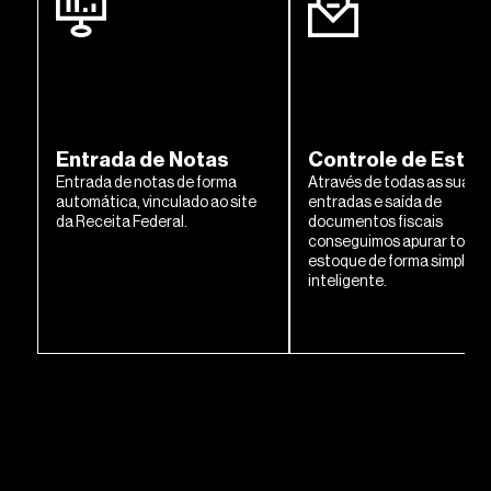
Entrada de Notas
Controle de Esto
Entrada de notas de forma
Através de todas as suas
automática, vinculado ao site
entradas e saída de
da Receita Federal.
documentos fiscais
conseguimos apurar todo 
estoque de forma simples 
inteligente.
Tenho interesse