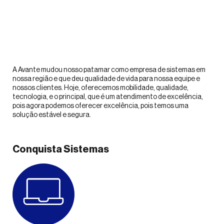
A Avante mudou nosso patamar como empresa de sistemas em
A p
nossa região e que deu qualidade de vida para nossa equipe e
for
nossos clientes. Hoje, oferecemos mobilidade, qualidade,
mom
tecnologia, e o principal, que é um atendimento de excelência,
abr
pois agora podemos oferecer excelência, pois temos uma
sid
solução estável e segura.
In
Conquista Sistemas
Dou
Adailton Reis