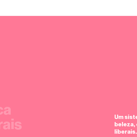
ca
Um sist
rais
beleza, 
liberais