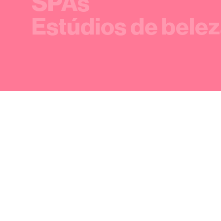
SPAs
Estúdios de bele